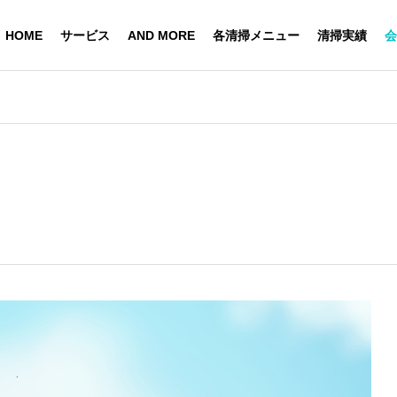
HOME
サービス
AND MORE
各清掃メニュー
清掃実績
会
報
未分類
経営理念
Management philosophy
らあっという間に初夏
rmance
となりました。
日常清掃
ning
daily cleaning