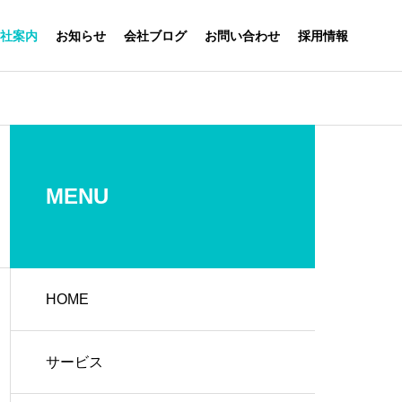
社案内
お知らせ
会社ブログ
お問い合わせ
採用情報
社内情報
社内情報
会社概要
About us
MENU
HOME
2025年も研修センターでイベ
2025年明け
ント目白押し
ございます。
衛生コーディネート
サービス
hygiene coordination