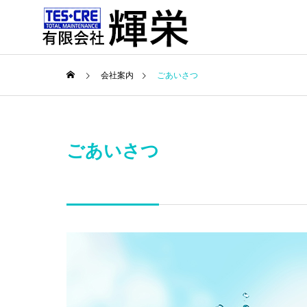
会社案内
ごあいさつ
未分類
社内情
ごあいさつ
Greeting
ごあいさつ
輝栄ブログ
サービス
会社案内
BLOG
SERVICE
ABOUT US
企業実績
も見守
真夏対策！？による”激辛せん
新緑か
Company perfo
べい”で暑い夏を乗り切れ
の陽気
定期清掃
る！？
Regular clea